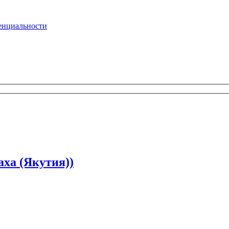
енциальности
ха (Якутия))